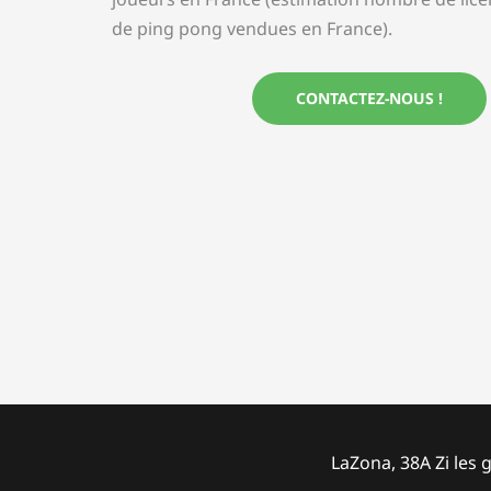
de ping pong vendues en France).
CONTACTEZ-NOUS !
LaZona, 38A Zi les 