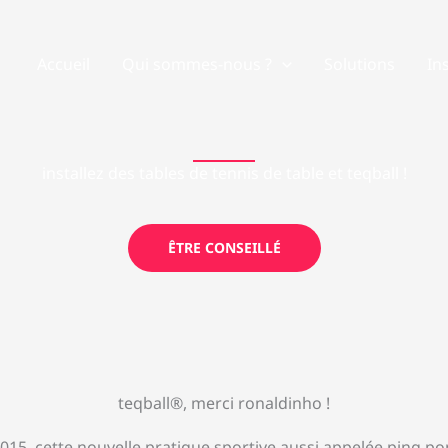
Accueil
Qui sommes-nous ?
Solutions
In
installez des tables de tennis de table et teqball !
ÊTRE CONSEILLÉ
teqball®, merci ronaldinho !
2015, cette nouvelle pratique sportive aussi appelée ping 