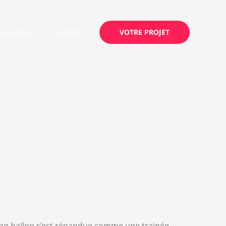
spirations
Contact
VOTRE PROJET
pong ballon s’est répandue comme une trainée