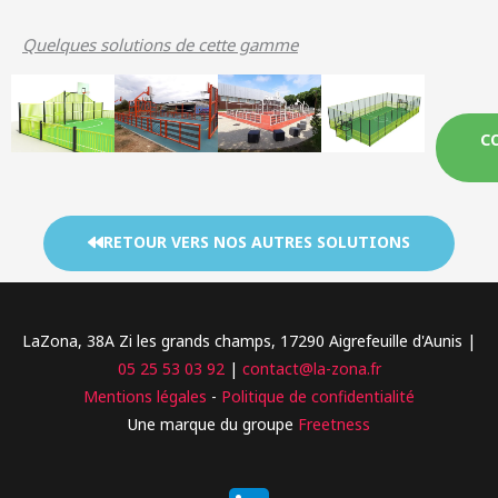
Quelques solutions de cette gamme
C
RETOUR VERS NOS AUTRES SOLUTIONS
LaZona, 38A Zi les grands champs, 17290 Aigrefeuille d'Aunis |
05 25 53 03 92
|
contact@la-zona.fr
Mentions légales
-
Politique de confidentialité
Une marque du groupe
Freetness